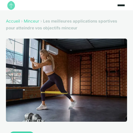
Accueil
›
Minceur
›
Les meilleures applications sportives
pour atteindre vos objectifs minceur