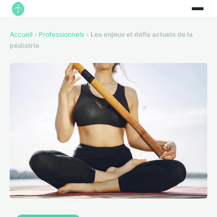
Accueil
›
Professionnels
›
Les enjeux et défis actuels de la
pédiatrie