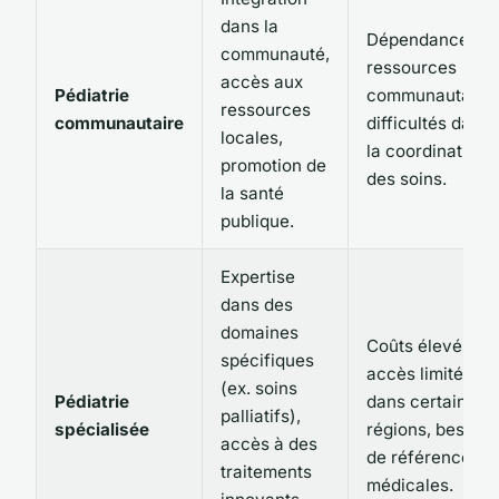
dans la
Dépendance de
communauté,
ressources
accès aux
Pédiatrie
communautaires
ressources
communautaire
difficultés dans
locales,
la coordination
promotion de
des soins.
la santé
publique.
Expertise
dans des
domaines
Coûts élevés,
spécifiques
accès limité
(ex. soins
Pédiatrie
dans certaines
palliatifs),
spécialisée
régions, besoin
accès à des
de références
traitements
médicales.