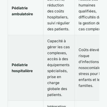
réduction
humaines
Pédiatrie
des coûts
qualifiées,
ambulatoire
hospitaliers,
difficultés dans
suivi régulier
la gestion des
des patients.
cas complexes.
Capacité à
gérer les cas
Coûts élevés,
complexes,
risque
accès à des
d’infections
Pédiatrie
équipements
nosocomiales,
hospitalière
spécialisés,
stress pour les
prise en
enfants et les
charge
familles.
globale des
patients.
Intégration